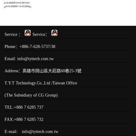
Service ：
Service：
Phone：+886-7-628-5737/38
Email: info@tyttech.com.tw
Address：高雄市岡山區大莊路60巷25-3號
T.Y.T Technology.Co.,Ltd /Taiwan Office
(The Subsidiary of CG Group)
TEL:+886 7 6285 737
FAX:+886 7 6285 732
E-mail: info@tyttech.com.tw