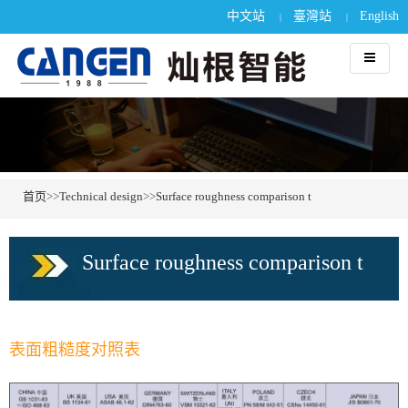
中文站
臺灣站
English
|
|
首页
>>
Technical design
>>
Surface roughness comparison t
Surface roughness comparison t
表面粗糙度对照表