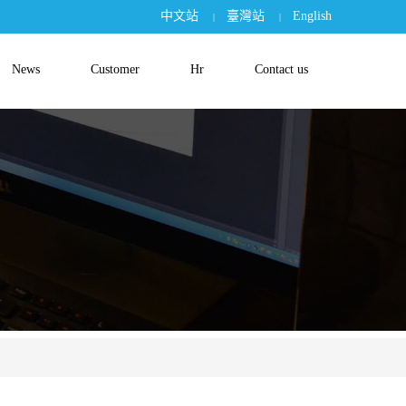
中文站
臺灣站
English
|
|
News
Customer
Hr
Contact us