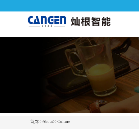
首页
>>
About
>>
Culture