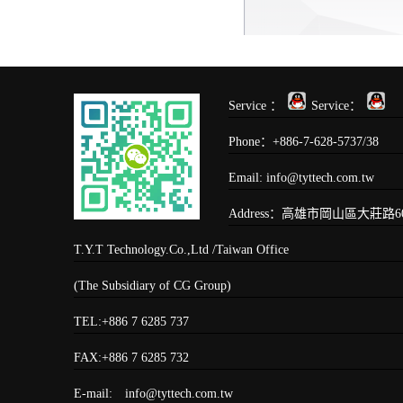
Service ：
Service：
Phone：+886-7-628-5737/38
Email: info@tyttech.com.tw
Address：高雄市岡山區大莊路60
T.Y.T Technology.Co.,Ltd /Taiwan Office
(The Subsidiary of CG Group)
TEL:+886 7 6285 737
FAX:+886 7 6285 732
E-mail: info@tyttech.com.tw